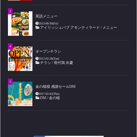
英語メニュー
2013-08-30(Fri)
アイリッシュパブ アモンティラード
/
メニュー
オープンチラシ
2012-02-28(Tue)
チラシ
/
骨付鶏 弁慶
金の槌様 感謝セールDM
2017-02-02(Thu)
DM
/
金の槌