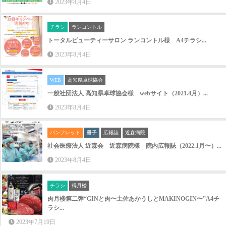
チラシ
ランコントル
トータルビューティーサロン ランコントル様 A4チラシ...
2023年8月4日
WEB
高知県卓球協会
一般社団法人 高知県卓球協会様 webサイト（2021.4月）...
2023年8月4日
パンフレット
冊子
広報誌
近森病院
社会医療法人 近森会 近森病院様 院内広報誌（2022.1月〜）...
2023年8月4日
チラシ
得月楼
肉月楼第二弾“GINと肉〜土佐あかうしとMAKINOGIN〜”A4チ
ラシ...
2023年7月19日