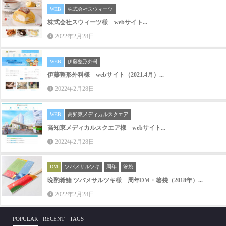
WEB
株式会社スウィーツ
株式会社スウィーツ様 webサイト...
2022年2月28日
WEB
伊藤整形外科
伊藤整形外科様 webサイト（2021.4月）...
2022年2月28日
WEB
高知東メディカルスクエア
高知東メディカルスクエア様 webサイト...
2022年2月28日
DM
ツバメサルツキ
周年
箸袋
晩酌肴鮨 ツバメサルツキ様 周年DM・箸袋（2018年）...
2022年2月28日
POPULAR
RECENT
TAGS
ツバメサルツキ
ロゴ