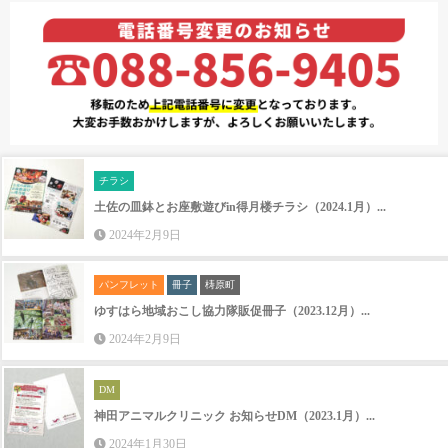
チラシ
土佐の皿鉢とお座敷遊びin得月楼チラシ（2024.1月）...
2024年2月9日
パンフレット
冊子
梼原町
ゆすはら地域おこし協力隊販促冊子（2023.12月）...
2024年2月9日
DM
神田アニマルクリニック お知らせDM（2023.1月）...
2024年1月30日