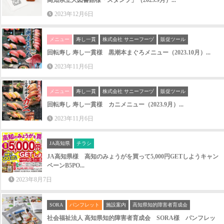
2023年12月6日
メニュー
寿し一貫
株式会社 サニーフーヅ
販促ツール
回転寿し 寿し一貫様 黒潮本まぐろメニュー（2023.10月）...
2023年11月6日
メニュー
寿し一貫
株式会社 サニーフーヅ
販促ツール
回転寿し 寿し一貫様 カニメニュー（2023.9月）...
2023年11月6日
JA高知県
チラシ
JA高知県様 高知のみょうがを買って5,000円GETしようキャン
ペーンB5PO...
2023年8月7日
SORA
パンフレット
施設案内
高知県知的障害者育成会
社会福祉法人 高知県知的障害者育成会 SORA様 パンフレッ
ト...