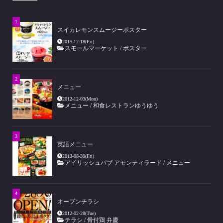
晩酌肴鮨 ツバメサルツキ様 ロゴ（2017.7月）...
2022年2月28日
スイカレモンスムージーポスター
2015-12-18(Fri)
メニュー
ランチ
中華料理アルズ
スモールマーケット
/
ポスター
中華料理 アルズ様 ランチメニュー（2021.6月）...
2022年2月28日
メニュー
メニュー
中華料理アルズ
2012-12-03(Mon)
メニュー
/
和食レストランゆうゆう
中華料理 アルズ様 冷麺メニュー（2018.7月）...
2022年2月28日
英語メニュー
ポイントカード
中華料理アルズ
2013-08-30(Fri)
アイリッシュパブ アモンティラード
/
メニュー
中華料理 アルズ様 ポイントカード（2018.7月）...
2022年2月28日
Loading...
オープンチラシ
ロゴ
中華料理アルズ
2012-02-28(Tue)
中華料理 アルズ様 ロゴマーク・キャラクター（2009.7月）...
チラシ
/
骨付鶏 弁慶
2022年2月28日