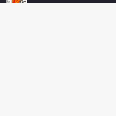
のぼり
チラシ
ポスター
商品紹介
店頭pop
都まん
金の槌様 感謝セールDM
都まん様 チョコまんPOP各種（2021.1月）...
2017-02-02(Thu)
DM
/
金の槌
2022年2月28日
ゆずとりんてつ
ピンバッジ
中芸のゆずと森林鉄道日本遺産協議会様 ゆずとりんてつピンバ
ッジ（2018.11月...
2021年7月7日
ゆずとりんてつ
ポスター
中芸のゆずと森林鉄道日本遺産協議会様 ゆずとりんてつPR用
B2ポスター（2018...
2021年7月7日
ゆずとりんてつ
チラシ
中芸のゆずと森林鉄道日本遺産協議会様 ゆずとりんてつPR用
A4チラシ（2018....