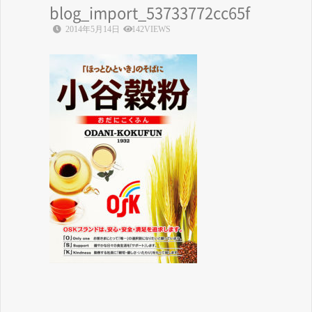
blog_import_53733772cc65f
2014年5月14日
142VIEWS