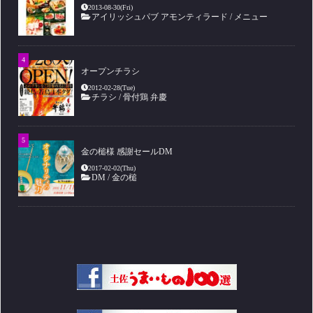
2013-08-30(Fri)
アイリッシュパブ アモンティラード
/
メニュー
オープンチラシ
2012-02-28(Tue)
チラシ
/
骨付鶏 弁慶
金の槌様 感謝セールDM
2017-02-02(Thu)
DM
/
金の槌