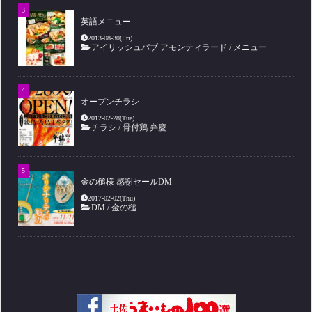
英語メニュー
2013-08-30(Fri)
アイリッシュパブ アモンティラード
/
メニュー
オープンチラシ
2012-02-28(Tue)
チラシ
/
骨付鶏 弁慶
金の槌様 感謝セールDM
2017-02-02(Thu)
DM
/
金の槌