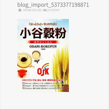
blog_import_5373377198871
2014年5月14日
223VIEWS