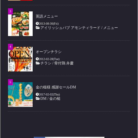
英語メニュー
2013-08-30(Fri)
アイリッシュパブ アモンティラード
/
メニュー
オープンチラシ
2012-02-28(Tue)
チラシ
/
骨付鶏 弁慶
金の槌様 感謝セールDM
2017-02-02(Thu)
DM
/
金の槌