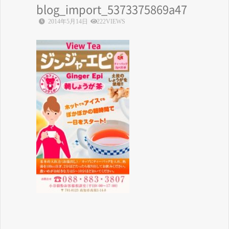
blog_import_5373375869a47
2014年5月14日
222VIEWS