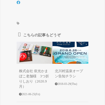
こちらの記事もどうぞ
株式会社 依光かま
北川村温泉オープ
ぼこ老舗様 3つ折
ン告知チラシ
りしおり（2020.9
2018-03-29(Thu)
月）
2021-06-25(Fri)