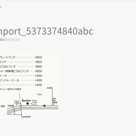
bc
mport_5373374840abc
183VIEWS