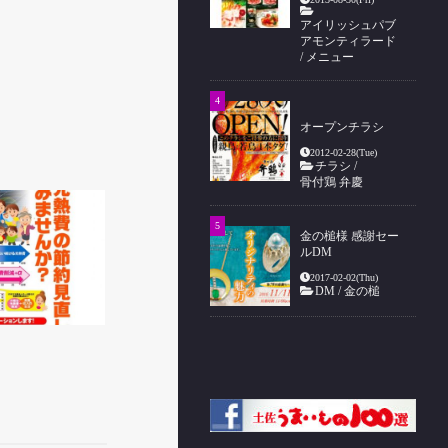
アイリッシュパブ
アモンティラード
/
メニュー
オープンチラシ
2012-02-28(Tue)
チラシ
/
骨付鶏 弁慶
金の槌様 感謝セー
ルDM
2017-02-02(Thu)
DM
/
金の槌