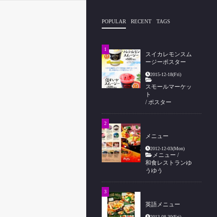
POPULAR
RECENT
TAGS
スイカレモンスム
ージーポスター
2015-12-18(Fri)
スモールマーケッ
ト
/
ポスター
メニュー
2012-12-03(Mon)
メニュー
/
和食レストランゆ
うゆう
英語メニュー
2013-08-30(Fri)