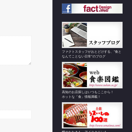
ファクトスタッフがおとどけする、"食と
なんてことない日常”のブログ
高知のお店探しはいつもここから！
ホットな「食」情報満載！