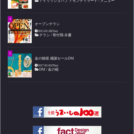
アイリッシュパブ アモンティラード
/
メニュー
オープンチラシ
2012-02-28(Tue)
チラシ
/
骨付鶏 弁慶
金の槌様 感謝セールDM
2017-02-02(Thu)
DM
/
金の槌