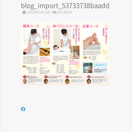
blog_import_53733738baadd
2014年5月14日
250VIEWS