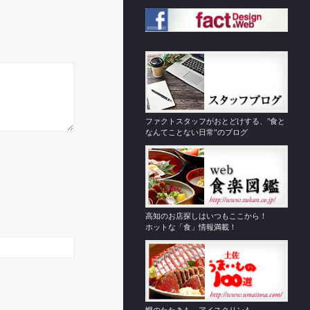
ファクトスタッフがおとどけする、"食と
なんてことない日常”のブログ
高知のお店探しはいつもここから！
ホットな「食」情報満載！