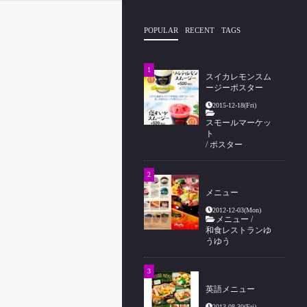
POPULAR
RECENT
TAGS
スイカレモンスム
ージーポスター
2015-12-18(Fri)
スモールマーケッ
ト
/
ポスター
メニュー
2012-12-03(Mon)
メニュー
/
和食レストランゆ
うゆう
英語メニュー
2013-08-30(Fri)