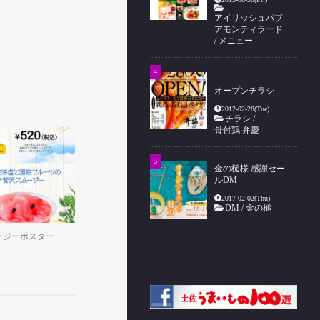
アイリッシュパブ
アモンティラード
/
メニュー
オープンチラシ
2012-02-28(Tue)
チラシ
/
骨付鶏 弁慶
金の槌様 感謝セー
ルDM
2017-02-02(Thu)
DM
/
金の槌
ージーポスター