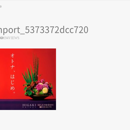
20
mport_5373372dcc720
194VIEWS