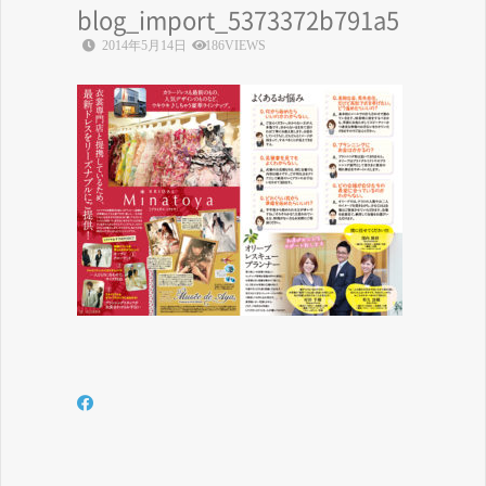
blog_import_5373372b791a5
2014年5月14日
186VIEWS