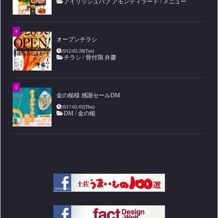
アイリッシュパブ アモンティラード
/
メニュー
オープンチラシ
2012-02-28(Tue)
チラシ
/
骨付鶏 弁慶
金の槌様 感謝セールDM
2017-02-02(Thu)
DM
/
金の槌