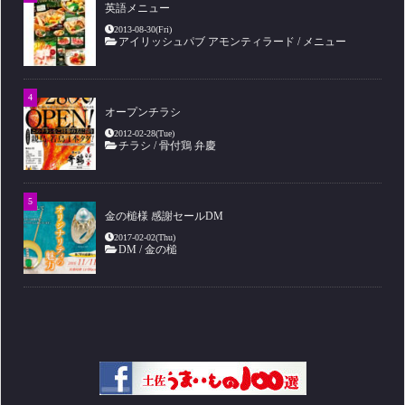
英語メニュー
2013-08-30(Fri)
アイリッシュパブ アモンティラード
/
メニュー
オープンチラシ
2012-02-28(Tue)
チラシ
/
骨付鶏 弁慶
金の槌様 感謝セールDM
2017-02-02(Thu)
DM
/
金の槌