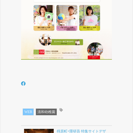
WEB
清和幼稚園
梼原町×隈研吾 特集サイトデザ