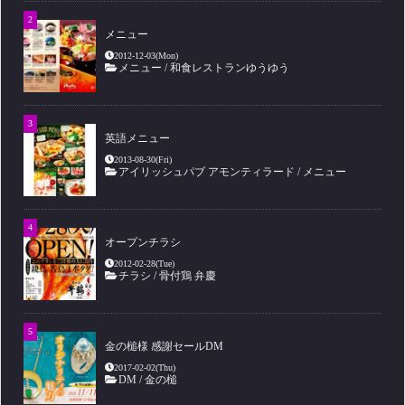
メニュー
2012-12-03(Mon)
メニュー
/
和食レストランゆうゆう
英語メニュー
2013-08-30(Fri)
アイリッシュパブ アモンティラード
/
メニュー
オープンチラシ
2012-02-28(Tue)
チラシ
/
骨付鶏 弁慶
金の槌様 感謝セールDM
2017-02-02(Thu)
DM
/
金の槌