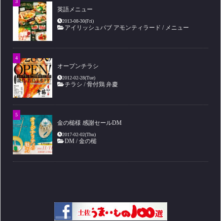
英語メニュー
2013-08-30(Fri)
アイリッシュパブ アモンティラード
/
メニュー
オープンチラシ
2012-02-28(Tue)
チラシ
/
骨付鶏 弁慶
金の槌様 感謝セールDM
2017-02-02(Thu)
DM
/
金の槌