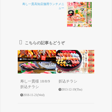
寿し一貫高知店舗用ランチメニ
ュー
こちらの記事もどうぞ
寿し一貫様 18/8/9
折込チラシ
折込チラシ
2013-12-19(Thu)
2018-11-21(Wed)