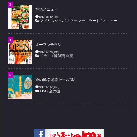
英語メニュー
2013-08-30(Fri)
アイリッシュパブ アモンティラード
/
メニュー
オープンチラシ
2012-02-28(Tue)
チラシ
/
骨付鶏 弁慶
金の槌様 感謝セールDM
2017-02-02(Thu)
DM
/
金の槌