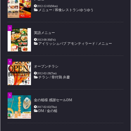
2012-12-03(Mon)
メニュー
/
和食レストランゆうゆう
英語メニュー
2013-08-30(Fri)
アイリッシュパブ アモンティラード
/
メニュー
オープンチラシ
2012-02-28(Tue)
チラシ
/
骨付鶏 弁慶
金の槌様 感謝セールDM
2017-02-02(Thu)
DM
/
金の槌