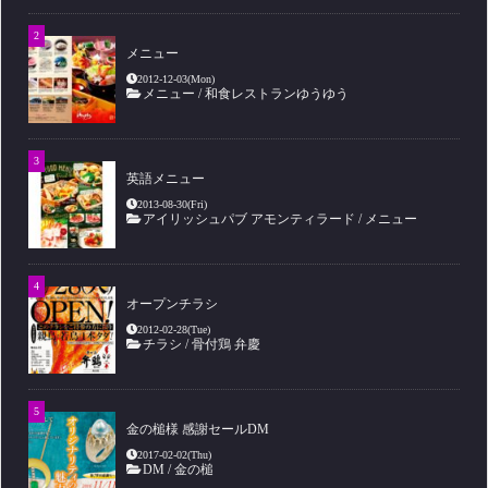
メニュー
2012-12-03(Mon)
メニュー
/
和食レストランゆうゆう
英語メニュー
2013-08-30(Fri)
アイリッシュパブ アモンティラード
/
メニュー
オープンチラシ
2012-02-28(Tue)
チラシ
/
骨付鶏 弁慶
金の槌様 感謝セールDM
2017-02-02(Thu)
DM
/
金の槌