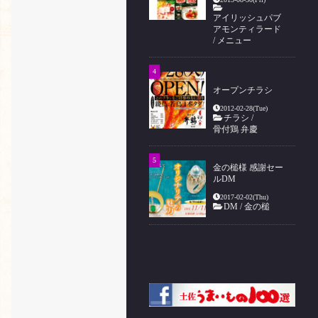
アイリッシュパブ
アモンティラード
/
メニュー
オープンチラシ
2012-02-28(Tue)
チラシ
/
骨付鶏 弁慶
金の槌様 感謝セー
ルDM
2017-02-02(Thu)
DM
/
金の槌