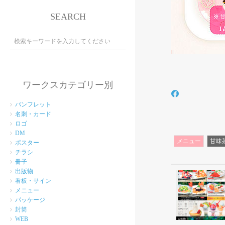
SEARCH
ワークスカテゴリー別
パンフレット
名刺・カード
ロゴ
DM
メニュー
甘味
ポスター
チラシ
冊子
出版物
看板・サイン
メニュー
パッケージ
封筒
WEB