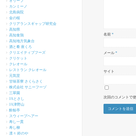
オリーブ
カンミーノ
北島病院
金の槌
クリアランスギャップ研究会
高知県
名前
*
高知食鶏
高知地方気象台
酒と肴 座くろ
クリエイティブフーズ
メール
*
クリケット
クレオール
レストラン クレオール
サイト
元気堂
甘味茶寮 さくらさく
株式会社 サニーフーヅ
三翠園
次回のコメントで
JAとさし
JA津野山
酔鯨亭
スウィープヘアー
寿し一貫
寿し柳
凛々 鈴のや