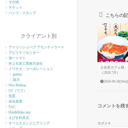
その他
チケット
ハンコ・スタンプ
こちらの
クライアント別
アイリッシュパブ アモンティラード
アビリティセンター
池一トマト
井上石灰工業株式会社
土佐茶カフェ様 
イワサキ・コーポレーション
（2020.7月）
gattina
堀川
2020-09-30(Wed)
Woo Bekkan
UF（ウフ）
魚貴
栄光産業
コメントを残
SAC
Hair&Make any
えびす釣具店
コメント
オーエスエンジニアリング