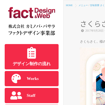
HOME
メニュー
/
甘味茶寮 さ
さくら
2017年9月28日
さくらさく。様
デザイン制作の流れ
Works
Staff