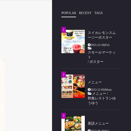
POPULAR
RECENT
TAGS
スイカレモンスム
ージーポスター
2015-12-18(Fri)
スモールマーケッ
ト
/
ポスター
メニュー
2012-12-03(Mon)
メニュー
/
和食レストランゆ
うゆう
英語メニュー
2013-08-30(Fri)