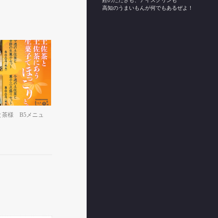
鰹のたたきも、アイスクリンも
高知のうまいもんが何でもあるぜよ！
茶様 B5メニュ