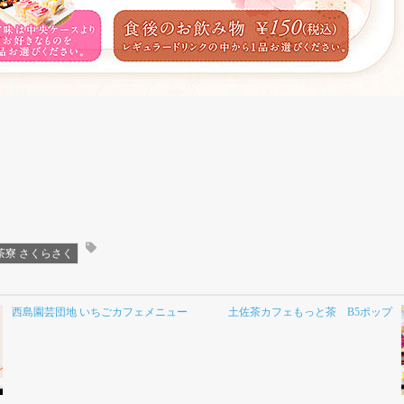
茶寮 さくらさく
西島園芸団地 いちごカフェメニュー
土佐茶カフェもっと茶 B5ポップ