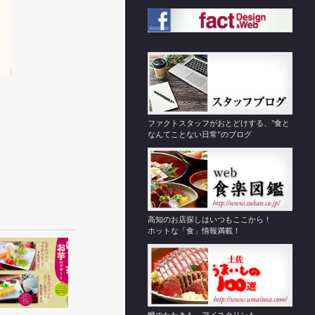
ファクトスタッフがおとどけする、"食と
なんてことない日常”のブログ
高知のお店探しはいつもここから！
ホットな「食」情報満載！