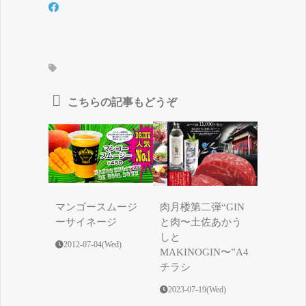
こちらの記事もどうぞ
マンゴースムージ
肉月楼第二弾“GIN
ーサイネージ
と肉〜土佐あかう
しと
2012-07-04(Wed)
MAKINOGIN〜”A4
チラシ
2023-07-19(Wed)