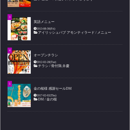
英語メニュー
2013-08-30(Fri)
アイリッシュパブ アモンティラード
/
メニュー
オープンチラシ
2012-02-28(Tue)
チラシ
/
骨付鶏 弁慶
金の槌様 感謝セールDM
2017-02-02(Thu)
DM
/
金の槌