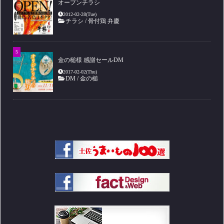
オープンチラシ
2012-02-28(Tue)
チラシ
/
骨付鶏 弁慶
金の槌様 感謝セールDM
2017-02-02(Thu)
DM
/
金の槌