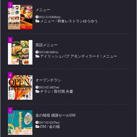
メニュー
2012-12-03(Mon)
メニュー
/
和食レストランゆうゆう
英語メニュー
2013-08-30(Fri)
アイリッシュパブ アモンティラード
/
メニュー
オープンチラシ
2012-02-28(Tue)
チラシ
/
骨付鶏 弁慶
金の槌様 感謝セールDM
2017-02-02(Thu)
DM
/
金の槌