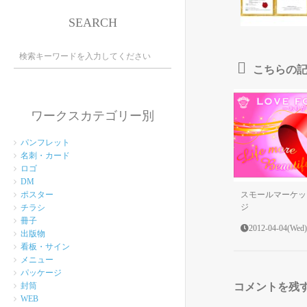
SEARCH
こちらの
ワークスカテゴリー別
パンフレット
名刺・カード
ロゴ
DM
スモールマーケッ
ポスター
ジ
チラシ
冊子
2012-04-04(Wed)
出版物
看板・サイン
メニュー
パッケージ
コメントを残
封筒
WEB