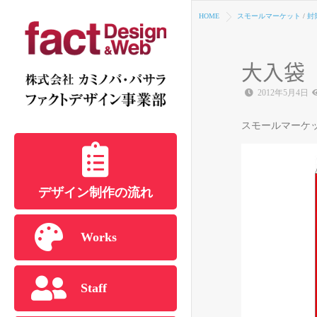
HOME
スモールマーケット
/
封
大入袋
2012年5月4日
スモールマーケ
デザイン制作の流れ
Works
Staff