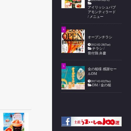
アイリッシュパブ
アモンティラード
/
メニュー
オープンチラシ
2012-02-28(Tue)
チラシ
/
骨付鶏 弁慶
金の槌様 感謝セー
ルDM
2017-02-02(Thu)
DM
/
金の槌