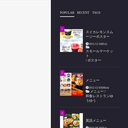
POPULAR
RECENT
TAGS
スイカレモンスム
ージーポスター
2015-12-18(Fri)
スモールマーケッ
ト
/
ポスター
メニュー
2012-12-03(Mon)
メニュー
/
和食レストランゆ
うゆう
英語メニュー
2013-08-30(Fri)