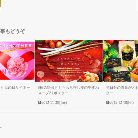
記事もどうぞ
ト 母の日サイネー
8種の野菜ともちもち押し麦の牛すね
半日分の野菜がと
スープA2ポスター
ター
2012-11-20(Tue)
2015-12-18(Fri)
す