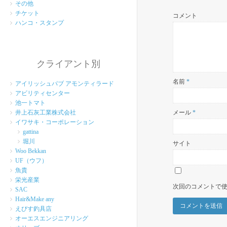
その他
チケット
コメント
ハンコ・スタンプ
クライアント別
名前
*
アイリッシュパブ アモンティラード
アビリティセンター
池一トマト
メール
*
井上石灰工業株式会社
イワサキ・コーポレーション
gattina
堀川
サイト
Woo Bekkan
UF（ウフ）
魚貴
栄光産業
次回のコメントで
SAC
Hair&Make any
えびす釣具店
オーエスエンジニアリング