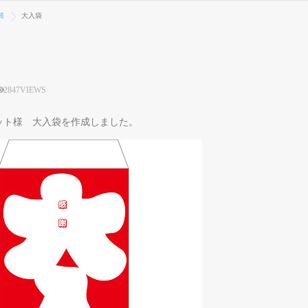
筒
大入袋
2847VIEWS
ット様 大入袋を作成しました。