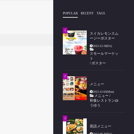
POPULAR
RECENT
TAGS
スイカレモンスム
ージーポスター
2015-12-18(Fri)
スモールマーケッ
ト
/
ポスター
メニュー
2012-12-03(Mon)
メニュー
/
和食レストランゆ
うゆう
英語メニュー
2013-08-30(Fri)