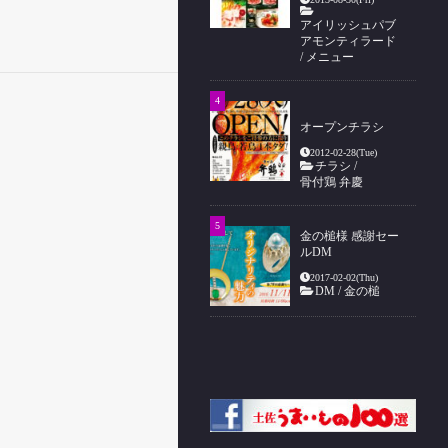
アイリッシュパブ
アモンティラード
/
メニュー
オープンチラシ
2012-02-28(Tue)
チラシ
/
骨付鶏 弁慶
金の槌様 感謝セー
ルDM
2017-02-02(Thu)
DM
/
金の槌