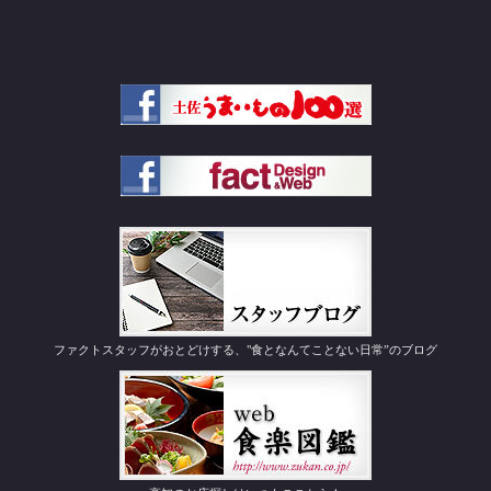
ファクトスタッフがおとどけする、"食となんてことない日常”のブログ