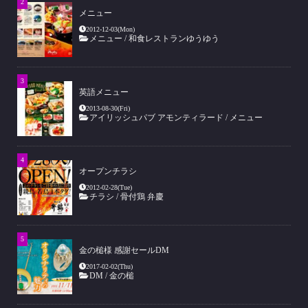
メニュー
2012-12-03(Mon)
メニュー
/
和食レストランゆうゆう
英語メニュー
2013-08-30(Fri)
アイリッシュパブ アモンティラード
/
メニュー
オープンチラシ
2012-02-28(Tue)
チラシ
/
骨付鶏 弁慶
金の槌様 感謝セールDM
2017-02-02(Thu)
DM
/
金の槌