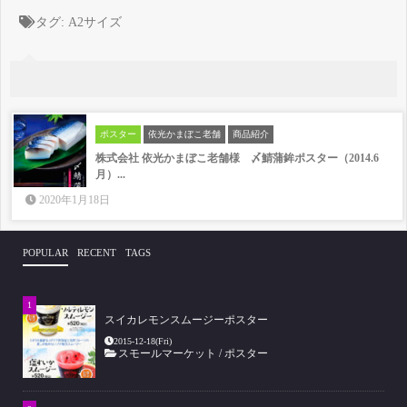
タグ:
A2サイズ
ポスター
依光かまぼこ老舗
商品紹介
株式会社 依光かまぼこ老舗様 〆鯖蒲鉾ポスター（2014.6
月）...
2020年1月18日
POPULAR
RECENT
TAGS
スイカレモンスムージーポスター
2015-12-18(Fri)
スモールマーケット
/
ポスター