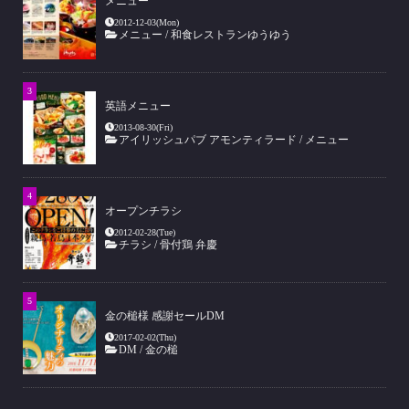
メニュー
2012-12-03(Mon)
メニュー
/
和食レストランゆうゆう
英語メニュー
2013-08-30(Fri)
アイリッシュパブ アモンティラード
/
メニュー
オープンチラシ
2012-02-28(Tue)
チラシ
/
骨付鶏 弁慶
金の槌様 感謝セールDM
2017-02-02(Thu)
DM
/
金の槌