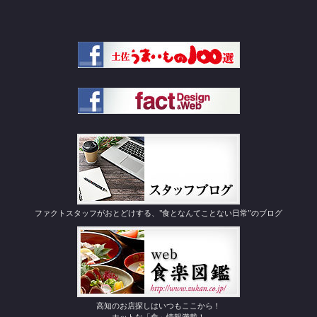
ファクトスタッフがおとどけする、"食となんてことない日常”のブログ
高知のお店探しはいつもここから！