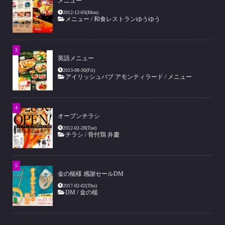
メニュー
2012-12-03(Mon)
メニュー
/
和食レストランゆうゆう
英語メニュー
2013-08-30(Fri)
アイリッシュパブ アモンティラード
/
メニュー
オープンチラシ
2012-02-28(Tue)
チラシ
/
骨付鶏 弁慶
金の槌様 感謝セールDM
2017-02-02(Thu)
DM
/
金の槌