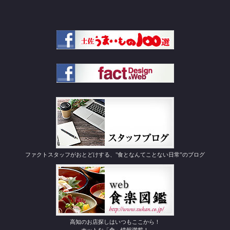
ファクトスタッフがおとどけする、"食となんてことない日常”のブログ
高知のお店探しはいつもここから！