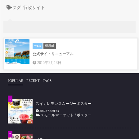
タグ:
行政サイト
WEB
梼原町
公式サイトリニューアル
2015年2月13日
POPULAR
RECENT
TAGS
スイカレモンスムージーポスター
2015-12-18(Fri)
スモールマーケット
/
ポスター