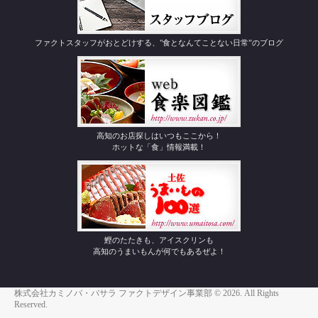
ファクトスタッフがおとどけする、"食となんてことない日常”のブログ
高知のお店探しはいつもここから！
ホットな「食」情報満載！
鰹のたたきも、アイスクリンも
高知のうまいもんが何でもあるぜよ！
株式会社カミノバ・バサラ ファクトデザイン事業部 © 2026. All Rights
Reserved.