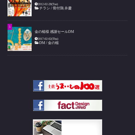
2012-02-28(Tue)
チラシ
/
骨付鶏 弁慶
金の槌様 感謝セールDM
2017-02-02(Thu)
DM
/
金の槌