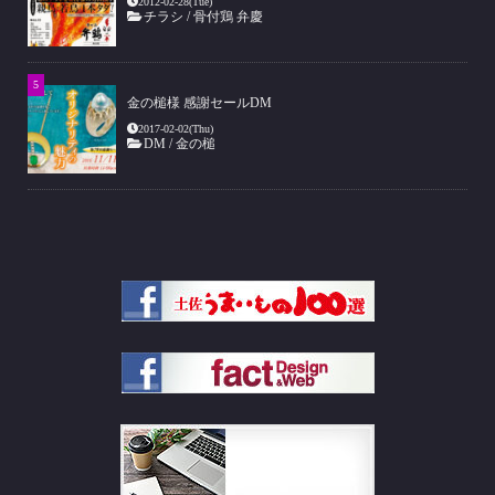
2012-02-28(Tue)
チラシ
/
骨付鶏 弁慶
金の槌様 感謝セールDM
2017-02-02(Thu)
DM
/
金の槌