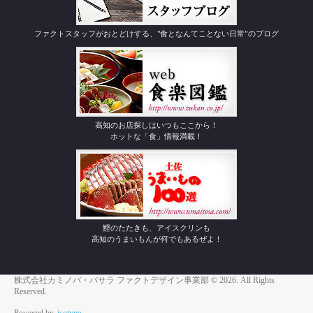
ファクトスタッフがおとどけする、"食となんてことない日常”のブログ
高知のお店探しはいつもここから！
ホットな「食」情報満載！
鰹のたたきも、アイスクリンも
高知のうまいもんが何でもあるぜよ！
Loading...
株式会社カミノバ・バサラ ファクトデザイン事業部 © 2026. All Rights
Reserved.
Powered by.
isotype
.