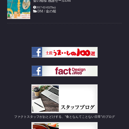
金の槌様 感謝セールDM
2017-02-02(Thu)
DM
/
金の槌
ファクトスタッフがおとどけする、"食となんてことない日常”のブログ