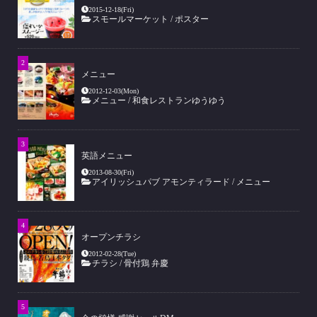
2015-12-18(Fri)
スモールマーケット
/
ポスター
メニュー
2012-12-03(Mon)
メニュー
/
和食レストランゆうゆう
英語メニュー
2013-08-30(Fri)
アイリッシュパブ アモンティラード
/
メニュー
オープンチラシ
2012-02-28(Tue)
チラシ
/
骨付鶏 弁慶