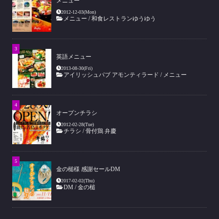
メニュー
2012-12-03(Mon)
メニュー
/
和食レストランゆうゆう
英語メニュー
2013-08-30(Fri)
アイリッシュパブ アモンティラード
/
メニュー
オープンチラシ
2012-02-28(Tue)
チラシ
/
骨付鶏 弁慶
金の槌様 感謝セールDM
2017-02-02(Thu)
DM
/
金の槌