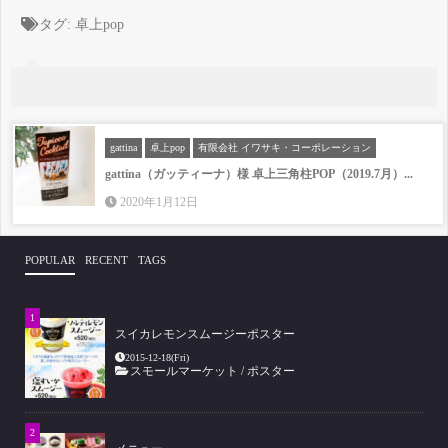
タグ:
卓上pop
gattina
卓上pop
有限会社 イワサキ・コーポレーション
gattina（ガッティーナ）様 卓上三角柱POP（2019.7月）...
2020年1月12日
POPULAR
RECENT
TAGS
スイカレモンスムージーポスター
2015-12-18(Fri)
スモールマーケット
/
ポスター