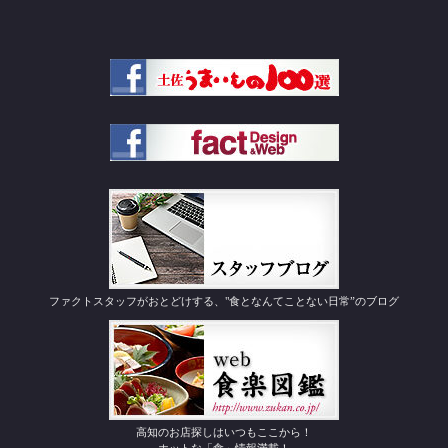
ファクトスタッフがおとどけする、"食となんてことない日常”のブログ
高知のお店探しはいつもここから！