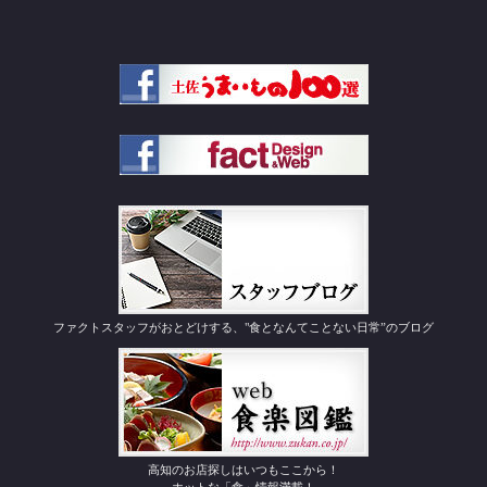
ファクトスタッフがおとどけする、"食となんてことない日常”のブログ
高知のお店探しはいつもここから！