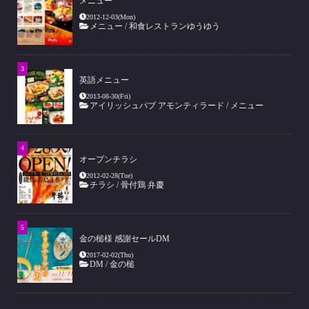
メニュー
2012-12-03(Mon)
メニュー
/
和食レストランゆうゆう
英語メニュー
2013-08-30(Fri)
アイリッシュパブ アモンティラード
/
メニュー
オープンチラシ
2012-02-28(Tue)
チラシ
/
骨付鶏 弁慶
金の槌様 感謝セールDM
2017-02-02(Thu)
DM
/
金の槌