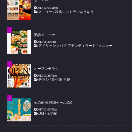
メニュー
2012-12-03(Mon)
メニュー
/
和食レストランゆうゆう
英語メニュー
2013-08-30(Fri)
アイリッシュパブ アモンティラード
/
メニュー
オープンチラシ
2012-02-28(Tue)
チラシ
/
骨付鶏 弁慶
金の槌様 感謝セールDM
2017-02-02(Thu)
DM
/
金の槌