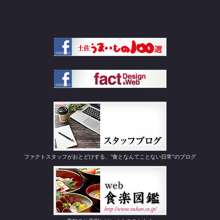
ファクトスタッフがおとどけする、"食となんてことない日常”のブログ