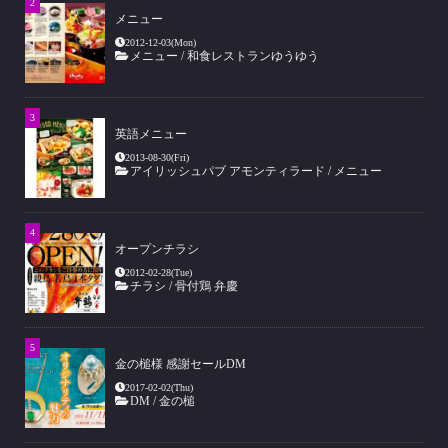
メニュー
2012-12-03(Mon)
メニュー
/
和食レストランゆうゆう
英語メニュー
2013-08-30(Fri)
アイリッシュパブ アモンティラード
/
メニュー
オープンチラシ
2012-02-28(Tue)
チラシ
/
骨付鶏 弁慶
金の槌様 感謝セールDM
2017-02-02(Thu)
DM
/
金の槌