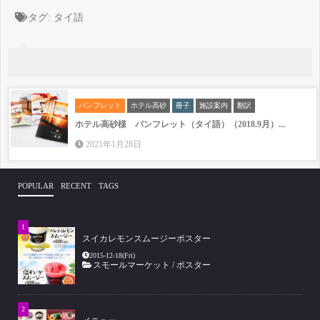
タグ:
タイ語
パンフレット
ホテル高砂
冊子
施設案内
翻訳
ホテル高砂様 パンフレット（タイ語）（2018.9月）...
2021年1月28日
POPULAR
RECENT
TAGS
スイカレモンスムージーポスター
2015-12-18(Fri)
スモールマーケット
/
ポスター