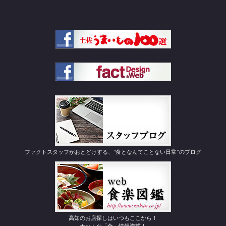
ファクトスタッフがおとどけする、"食となんてことない日常”のブログ
高知のお店探しはいつもここから！