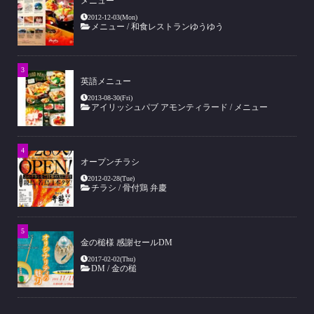
メニュー
2012-12-03(Mon)
メニュー
/
和食レストランゆうゆう
英語メニュー
2013-08-30(Fri)
アイリッシュパブ アモンティラード
/
メニュー
オープンチラシ
2012-02-28(Tue)
チラシ
/
骨付鶏 弁慶
金の槌様 感謝セールDM
2017-02-02(Thu)
DM
/
金の槌