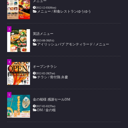
メニュー
2012-12-03(Mon)
メニュー
/
和食レストランゆうゆう
英語メニュー
2013-08-30(Fri)
アイリッシュパブ アモンティラード
/
メニュー
オープンチラシ
2012-02-28(Tue)
チラシ
/
骨付鶏 弁慶
金の槌様 感謝セールDM
2017-02-02(Thu)
DM
/
金の槌