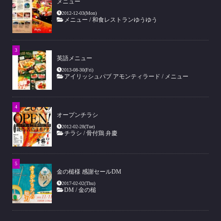
メニュー
2012-12-03(Mon)
メニュー
/
和食レストランゆうゆう
英語メニュー
2013-08-30(Fri)
アイリッシュパブ アモンティラード
/
メニュー
オープンチラシ
2012-02-28(Tue)
チラシ
/
骨付鶏 弁慶
金の槌様 感謝セールDM
2017-02-02(Thu)
DM
/
金の槌