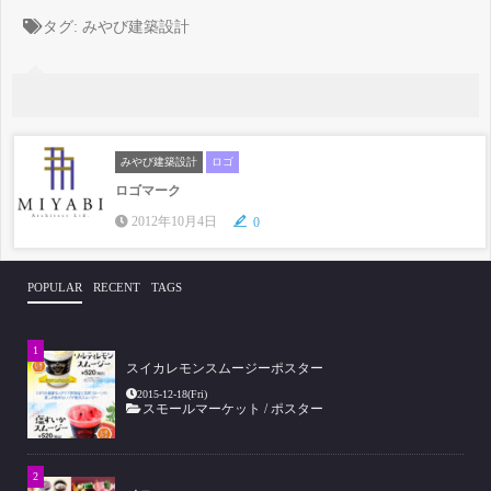
タグ:
みやび建築設計
みやび建築設計
ロゴ
ロゴマーク
2012年10月4日
0
POPULAR
RECENT
TAGS
スイカレモンスムージーポスター
2015-12-18(Fri)
スモールマーケット
/
ポスター