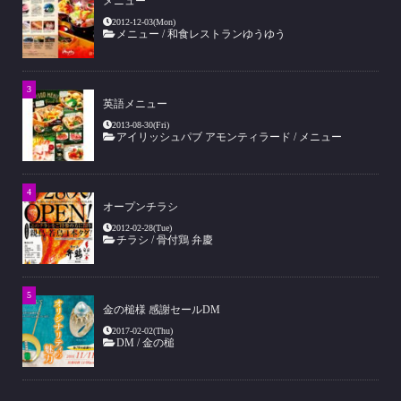
メニュー
2012-12-03(Mon)
メニュー
/
和食レストランゆうゆう
英語メニュー
2013-08-30(Fri)
アイリッシュパブ アモンティラード
/
メニュー
オープンチラシ
2012-02-28(Tue)
チラシ
/
骨付鶏 弁慶
金の槌様 感謝セールDM
2017-02-02(Thu)
DM
/
金の槌