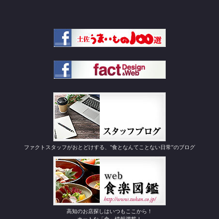
ファクトスタッフがおとどけする、"食となんてことない日常”のブログ
高知のお店探しはいつもここから！