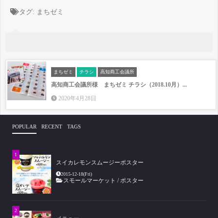
タグ:
まちゼミ
まちゼミ
チラシ
高知商工会議所
高知商工会議所様 まちゼミ チラシ（2018.10月）...
2020年4月28日
POPULAR
RECENT
TAGS
スイカレモンスムージーポスター
2015-12-18(Fri)
スモールマーケット
/
ポスター