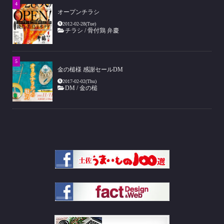
オープンチラシ
2012-02-28(Tue)
チラシ
/
骨付鶏 弁慶
金の槌様 感謝セールDM
2017-02-02(Thu)
DM
/
金の槌