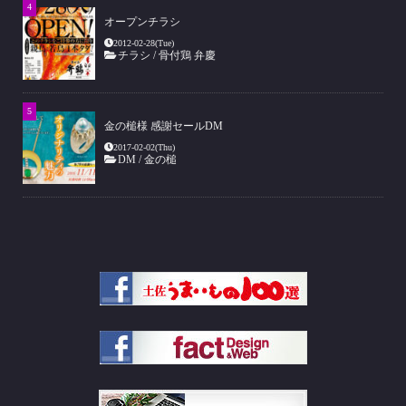
オープンチラシ
2012-02-28(Tue)
チラシ
/
骨付鶏 弁慶
金の槌様 感謝セールDM
2017-02-02(Thu)
DM
/
金の槌