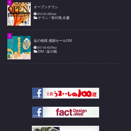
オープンチラシ
2012-02-28(Tue)
チラシ
/
骨付鶏 弁慶
金の槌様 感謝セールDM
2017-02-02(Thu)
DM
/
金の槌