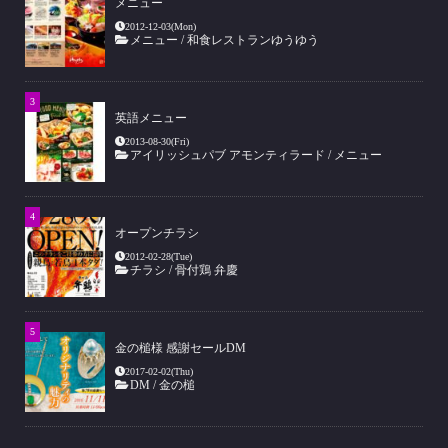
メニュー
2012-12-03(Mon)
メニュー
/
和食レストランゆうゆう
英語メニュー
2013-08-30(Fri)
アイリッシュパブ アモンティラード
/
メニュー
オープンチラシ
2012-02-28(Tue)
チラシ
/
骨付鶏 弁慶
金の槌様 感謝セールDM
2017-02-02(Thu)
DM
/
金の槌