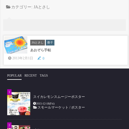
カテゴリー:
JAとさし
JAとさし
冊子
あおぞら手帖
2013年2月1日
0
POPULAR
RECENT
TAGS
スイカレモンスムージーポスター
2015-12-18(Fri)
スモールマーケット
/
ポスター