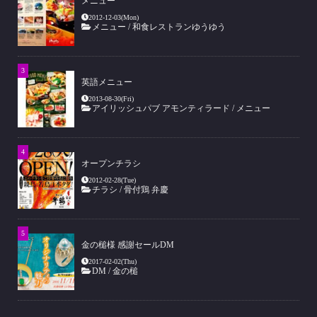
メニュー
2012-12-03(Mon)
メニュー
/
和食レストランゆうゆう
英語メニュー
2013-08-30(Fri)
アイリッシュパブ アモンティラード
/
メニュー
オープンチラシ
2012-02-28(Tue)
チラシ
/
骨付鶏 弁慶
金の槌様 感謝セールDM
2017-02-02(Thu)
DM
/
金の槌