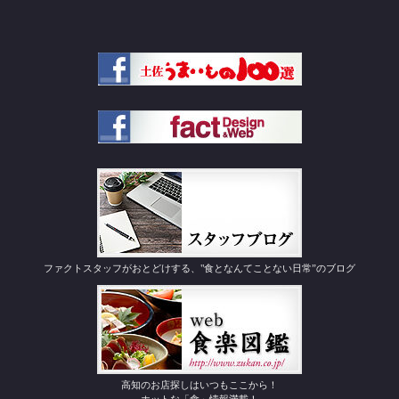
ファクトスタッフがおとどけする、"食となんてことない日常”のブログ
高知のお店探しはいつもここから！