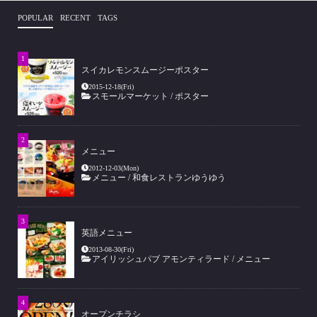
POPULAR
RECENT
TAGS
スイカレモンスムージーポスター
2015-12-18(Fri)
スモールマーケット
/
ポスター
メニュー
2012-12-03(Mon)
メニュー
/
和食レストランゆうゆう
英語メニュー
2013-08-30(Fri)
アイリッシュパブ アモンティラード
/
メニュー
オープンチラシ