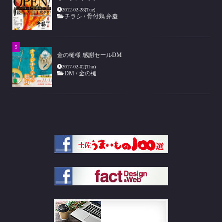
2012-02-28(Tue)
チラシ
/
骨付鶏 弁慶
金の槌様 感謝セールDM
2017-02-02(Thu)
DM
/
金の槌