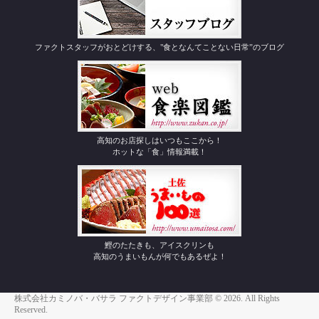
ファクトスタッフがおとどけする、"食となんてことない日常”のブログ
高知のお店探しはいつもここから！
ホットな「食」情報満載！
鰹のたたきも、アイスクリンも
高知のうまいもんが何でもあるぜよ！
株式会社カミノバ・バサラ ファクトデザイン事業部 © 2026. All Rights
Reserved.