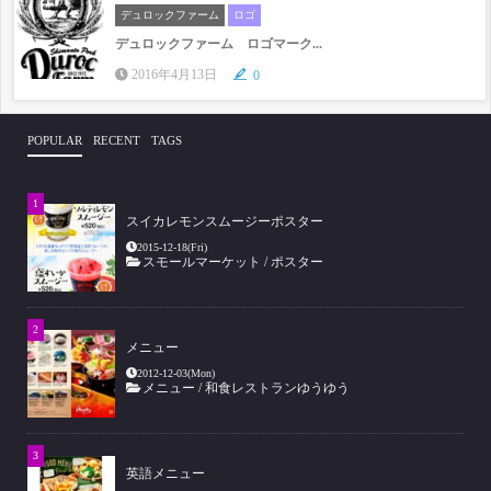
デュロックファーム
ロゴ
デュロックファーム ロゴマーク...
2016年4月13日
0
POPULAR
RECENT
TAGS
スイカレモンスムージーポスター
2015-12-18(Fri)
スモールマーケット
/
ポスター
メニュー
2012-12-03(Mon)
メニュー
/
和食レストランゆうゆう
英語メニュー