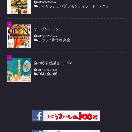
2013-08-30(Fri)
アイリッシュパブ アモンティラード
/
メニュー
オープンチラシ
2012-02-28(Tue)
チラシ
/
骨付鶏 弁慶
金の槌様 感謝セールDM
2017-02-02(Thu)
DM
/
金の槌