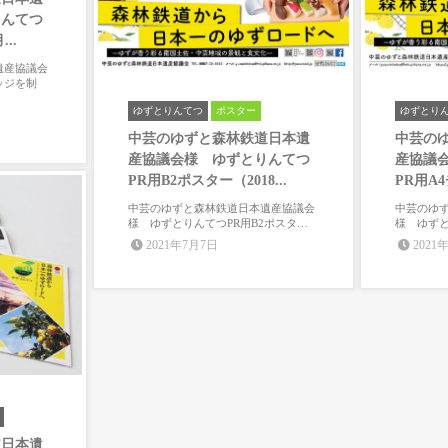
りんてつ
..
遺産協議会
ッジを制
ゆずとりんてつ
ポスター
ゆずとり
中芸のゆずと森林鉄道日本遺
中芸の
産協議会様 ゆずとりんてつ
産協議
PR用B2ポスター（2018...
PR用A4チ
中芸のゆずと森林鉄道日本遺産協議会
中芸のゆ
様 ゆずとりんてつPR用B2ポスタ…
様 ゆずと
2021年7月7日
2021
道日本遺