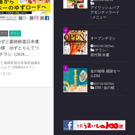
アイリッシュパブ
アモンティラード
/
メニュー
んてつ
チラシ
オープンチラシ
ゆずと森林鉄道日本遺
2012-02-28(Tue)
会様 ゆずとりんてつ
チラシ
/
ラシ（2018....
骨付鶏 弁慶
ずと森林鉄道日本遺産協議会
りんてつPR用A4チラシ…
金の槌様 感謝セー
年7月2日
ルDM
2017-02-02(Thu)
DM
/
金の槌