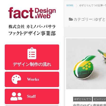
HOME
ゆずとりんてつの記事一
カテゴリー:
ゆずと
デザイン制作の流れ
Works
Staff
ゆずとりんてつ
ピンバッジ
中芸のゆずと森林鉄