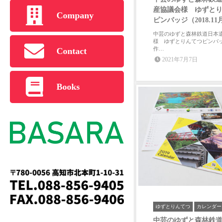
産協議会様 ゆずと
Company
ピンバッジ（2018.11月.
中芸のゆずと森林鉄道日本
様 ゆずとりんてつピンバ
作…
Contact
2021年7月7日
Books
ゆずとりんてつ
カレンダー
中芸のゆずと森林鉄