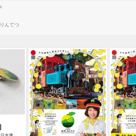
覧
りんてつ
道日本遺