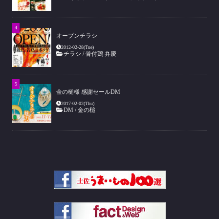
オープンチラシ
2012-02-28(Tue)
チラシ
/
骨付鶏 弁慶
金の槌様 感謝セールDM
2017-02-02(Thu)
DM
/
金の槌