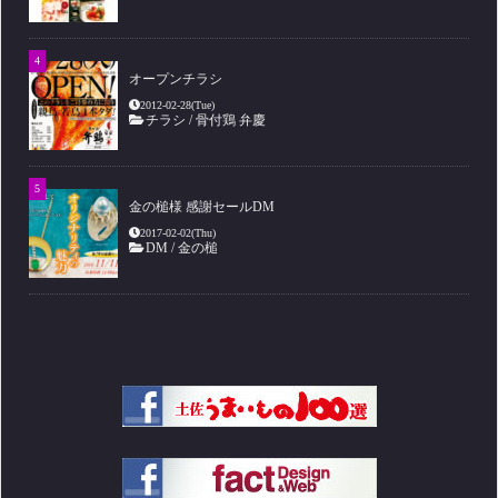
オープンチラシ
2012-02-28(Tue)
チラシ
/
骨付鶏 弁慶
金の槌様 感謝セールDM
2017-02-02(Thu)
DM
/
金の槌