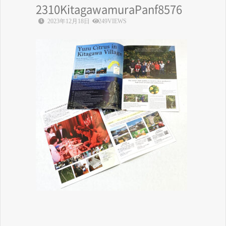
2310KitagawamuraPanf8576
2023年12月18日
249VIEWS