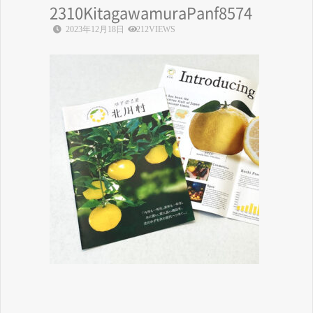
2310KitagawamuraPanf8574
2023年12月18日
212VIEWS