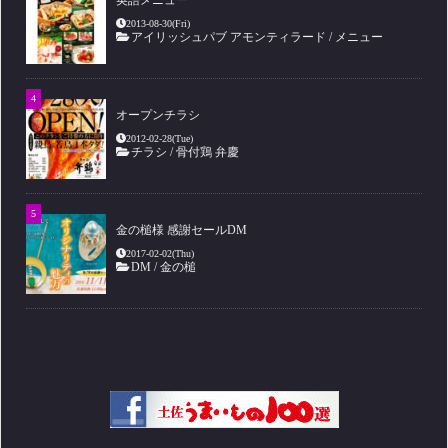
英語メニュー
2013-08-30(Fri)
アイリッシュパブ アモンティラード
/
メニュー
オープンチラシ
2012-02-28(Tue)
チラシ
/
骨付鶏 弁慶
金の槌様 感謝セールDM
2017-02-02(Thu)
DM
/
金の槌