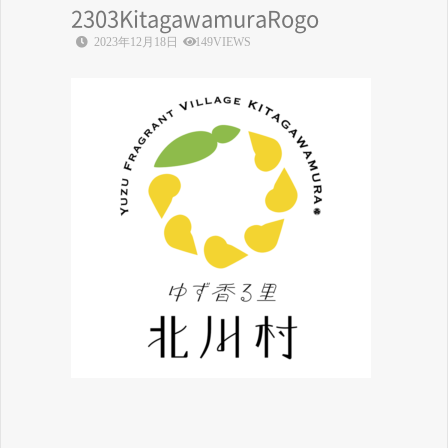
2303KitagawamuraRogo
2023年12月18日
149VIEWS