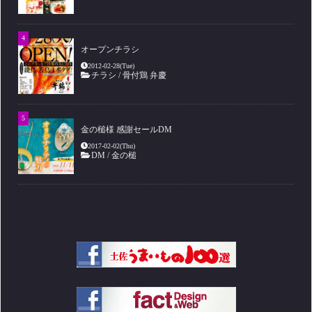
オープンチラシ
2012-02-28(Tue)
チラシ
/
骨付鶏 弁慶
金の槌様 感謝セールDM
2017-02-02(Thu)
DM
/
金の槌