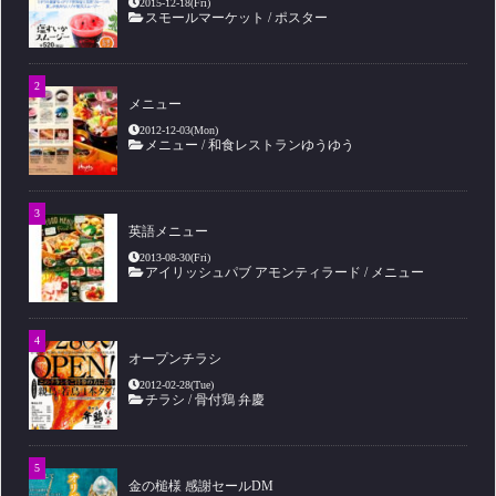
2015-12-18(Fri)
スモールマーケット
/
ポスター
メニュー
2012-12-03(Mon)
メニュー
/
和食レストランゆうゆう
英語メニュー
2013-08-30(Fri)
アイリッシュパブ アモンティラード
/
メニュー
オープンチラシ
2012-02-28(Tue)
チラシ
/
骨付鶏 弁慶
金の槌様 感謝セールDM