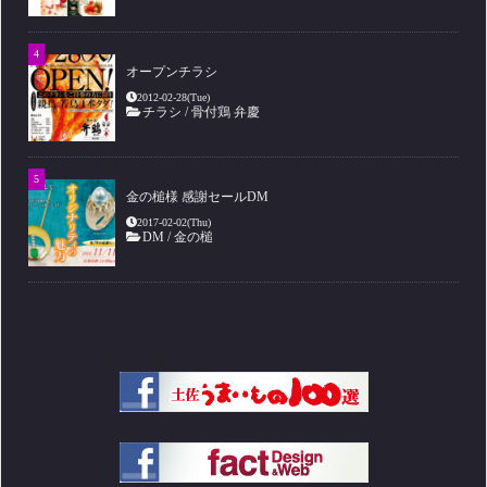
オープンチラシ
2012-02-28(Tue)
チラシ
/
骨付鶏 弁慶
金の槌様 感謝セールDM
2017-02-02(Thu)
DM
/
金の槌