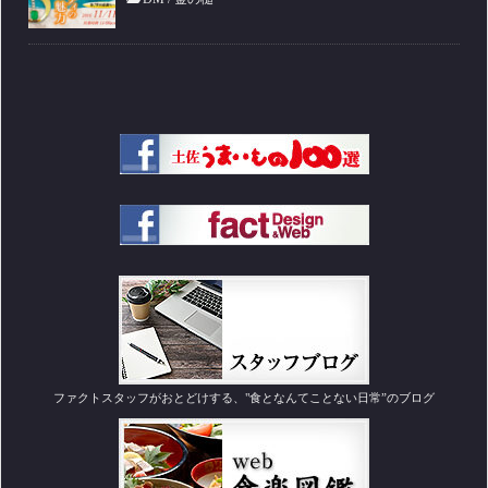
ファクトスタッフがおとどけする、"食となんてことない日常”のブログ