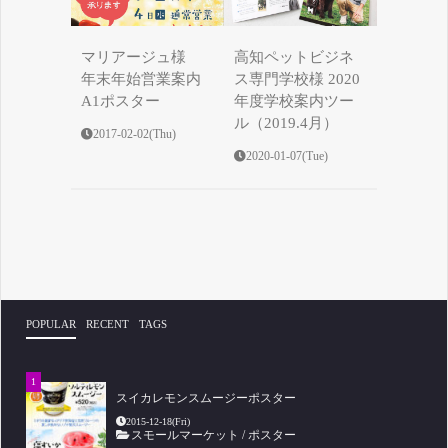
マリアージュ様
高知ペットビジネ
年末年始営業案内
ス専門学校様 2020
A1ポスター
年度学校案内ツー
ル（2019.4月）
2017-02-02(Thu)
2020-01-07(Tue)
POPULAR
RECENT
TAGS
スイカレモンスムージーポスター
2015-12-18(Fri)
スモールマーケット
/
ポスター