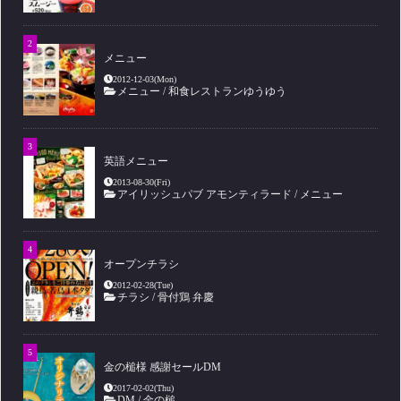
メニュー
2012-12-03(Mon)
メニュー
/
和食レストランゆうゆう
英語メニュー
2013-08-30(Fri)
アイリッシュパブ アモンティラード
/
メニュー
オープンチラシ
2012-02-28(Tue)
チラシ
/
骨付鶏 弁慶
金の槌様 感謝セールDM
2017-02-02(Thu)
DM
/
金の槌