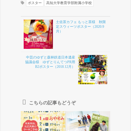
ポスター
高知大学教育学部附属小学校
土佐茶カフェ もっと茶様 秋限
定スウィーツポスター（2020.9
月）
中芸のゆずと森林鉄道日本遺産
協議会様 ゆずとりんてつPR用
B2ポスター（2018.12月）
こちらの記事もどうぞ